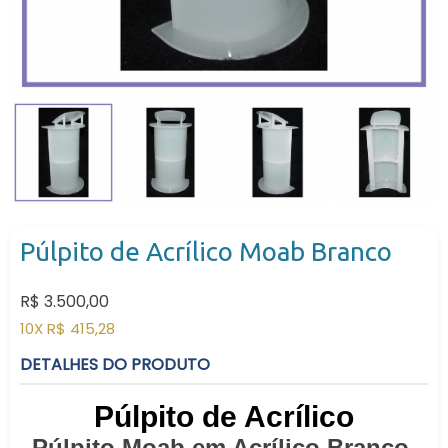
Púlpito de Acrílico Moab Branco
Preço
R$ 3.500,00
normal
10X R$ 415,28
DETALHES DO PRODUTO
Púlpito de Acrílico
Púlpito Moab em Acrílico Branco