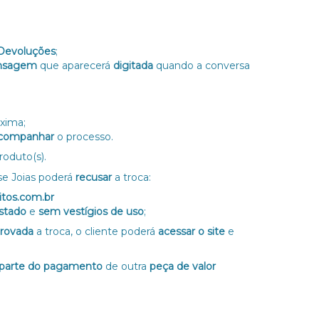
 Devoluções
;
nsagem
que aparecerá
digitada
quando a conversa
xima;
companhar
o processo.
roduto(s).
ise Joias poderá
recusar
a troca:
itos.com.br
estado
e
sem vestígios de uso
;
provada
a troca, o cliente poderá
acessar o site
e
parte do pagamento
de outra
peça de valor