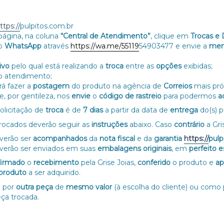
ttps://
pulpitos.com.br
página, na coluna
“Central de Atendimento”
, clique em
Trocas e
so
WhatsApp
através
https://wa.me/55119
54903477 e envie a
me
ivo
pelo qual está realizando a
troca
entre as
opções
exibidas;
o atendimento;
rá fazer a
postagem
do produto na agência de
Correios
mais pró
e, por gentileza, nos
envie
o
código de rastreio
para podermos
a
solicitação de
troca
é de
7 dias
a partir da data de
entrega
do(s) p
rocados deverão seguir as
instruções
abaixo. Caso
contrário
a Gr
verão ser
acompanhados
da
nota fiscal
e da
garantia
https://
pulp
verão ser enviados em suas
embalagens originais
, em
perfeito 
firmado
o
recebimento
pela Grise Joias,
conferido
o produto e
a
produto
a ser adquirido.
á por
outra peça
de
mesmo valor
(à escolha do cliente) ou como
ça trocada.