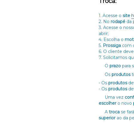
Troca:
1. Acesse o
site
h
2. No
rodapé
da 
3. Acesse o nos
abrir;
4. Escolha o
mot
5.
Prossiga
com 
6. O cliente deve
7. Solicitamos qu
O
prazo
para 
Os
produtos
t
- Os
produtos
de
- Os
produtos
de
Uma vez
con
escolher
o novo
A
troca
se far
superior
ao da pe