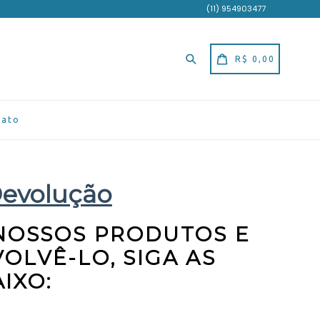
(11) 954903477
Pesquisar
Carrinho
Carrinho
R$ 0,00
tato
Devolução
NOSSOS PRODUTOS E
OLVÊ-LO, SIGA AS
IXO: