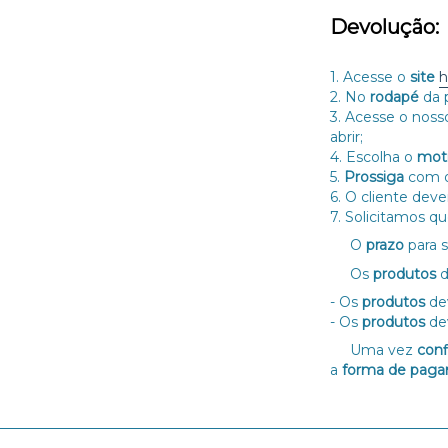
Devolução:
1. Acesse o
site
h
2. No
rodapé
da 
3. Acesse o nos
abrir;
4. Escolha o
mot
5.
Prossiga
com 
6. O cliente deve
7. Solicitamos qu
O
prazo
para 
Os
produtos
d
- Os
produtos
de
- Os
produtos
de
Uma vez
con
a
forma de paga