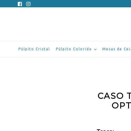
Pular
Facebook
Instagram
para
o
conteúdo
Púlpito Cristal
Púlpito Colorido
Mesas de Cei
CASO 
OPT