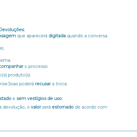
 Devoluções
;
nsagem
que aparecerá
digitada
quando a conversa
as;
xima;
companhar
o processo.
(s) produto(s).
riseJoias poderá
recusar
a troca:
estado
e
sem vestígios de uso
;
a devolução, o
valor
será
estornado
de acordo com