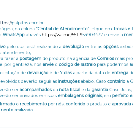
ttps://
pulpitos.com.br
página, na coluna
“Central de Atendimento”
, clique em
Trocas e
so
WhatsApp
através
https://wa.me/55119
54903477 e envie a
me
ivo
pelo qual está realizando a
devolução
entre as
opções
exibid
o atendimento;
rá fazer a
postagem
do produto na agência de
Correios
mais pró
e, por gentileza, nos
envie
o
código de rastreio
para podermos
a
solicitação de
devolução
é de
7 dias
a partir da data de
entrega
do
evolvidos deverão seguir as
instruções
abaixo. Caso
contrário
a G
verão ser
acompanhados
da
nota fiscal
e da
garantia
Grise Joias;
verão ser enviados em suas
embalagens originais
, em
perfeito 
firmado
o
recebimento
por nós,
conferido
o produto e
aprovada
mento realizada
.