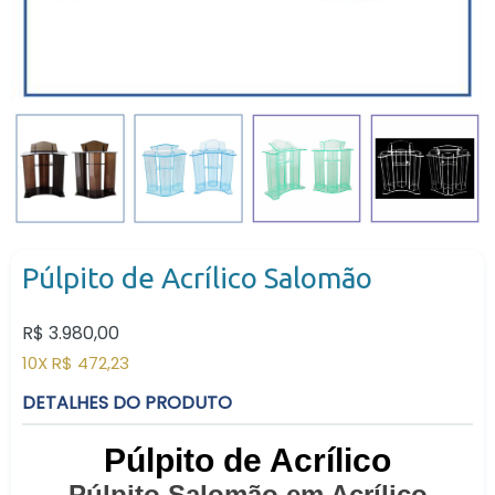
Púlpito de Acrílico Salomão
Preço
R$ 3.980,00
normal
10X R$ 472,23
DETALHES DO PRODUTO
Púlpito de Acrílico
Púlpito Salomão em Acrílico